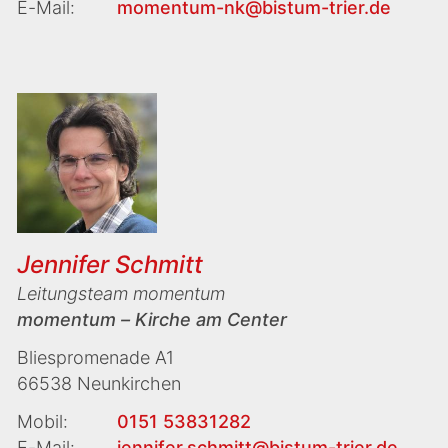
E-Mail:
momentum-nk@bistum-trier.de
Jennifer Schmitt
Leitungsteam momentum
momentum – Kirche am Center
Bliespromenade A1
66538 Neunkirchen
Mobil:
0151 53831282
E-Mail:
jennifer.schmitt@bistum-trier.de