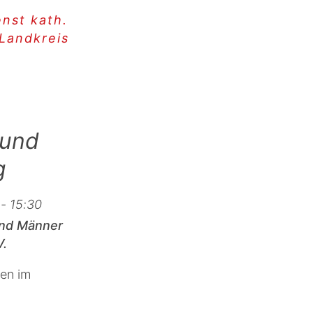
nst kath.
Landkreis
 und
g
- 15:30
und Männer
V.
en im