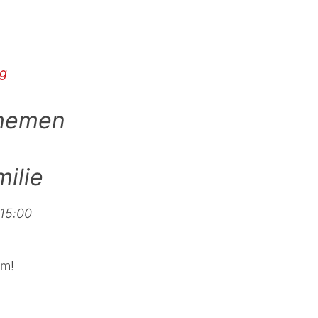
ng
Themen
ilie
 15:00
um!