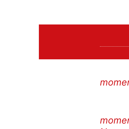
momen
momen