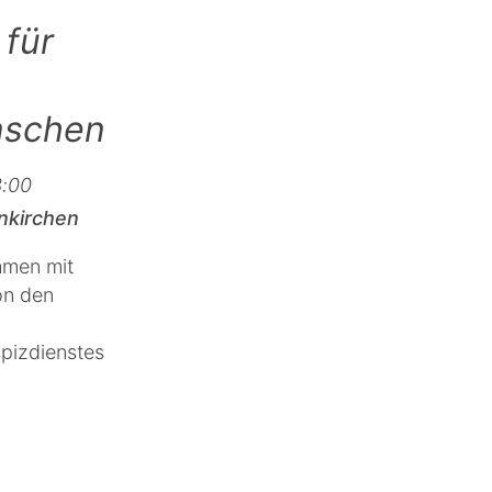
für
nschen
3:00
nkirchen
mmen mit
on den
pizdienstes