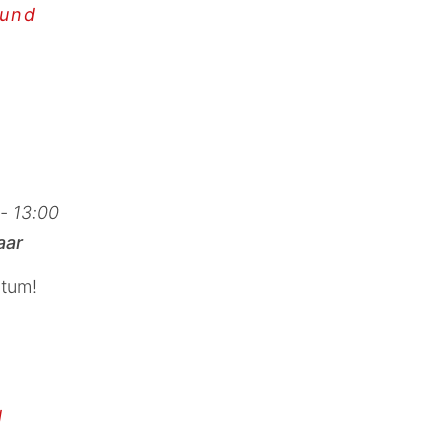
 und
- 13:00
aar
tum!
d