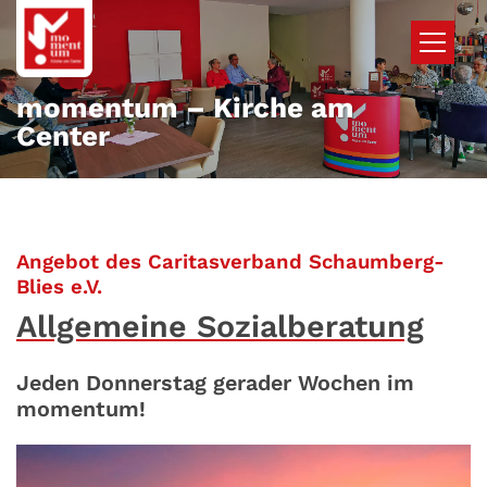
Zum Inhalt springen
momentum – Kirche am
Center
Angebot des Caritasverband Schaumberg-
:
Blies e.V.
Allgemeine Sozialberatung
Jeden Donnerstag gerader Wochen im
momentum!