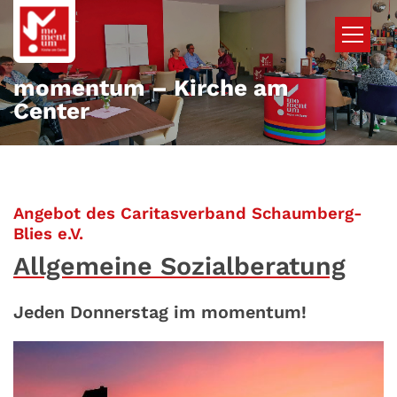
Zum Inhalt springen
momentum – Kirche am
Center
Angebot des Caritasverband Schaumberg-
:
Blies e.V.
Allgemeine Sozialberatung
Jeden Donnerstag im momentum!