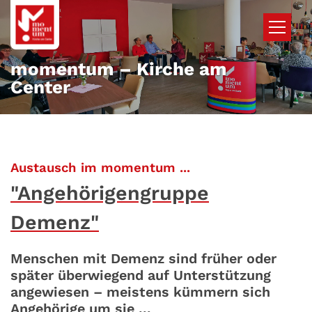
Zum Inhalt springen
momentum – Kirche am
Center
:
Austausch im momentum ...
"Angehörigengruppe
Demenz"
Menschen mit Demenz sind früher oder
später überwiegend auf Unterstützung
angewiesen – meistens kümmern sich
Angehörige um sie ...