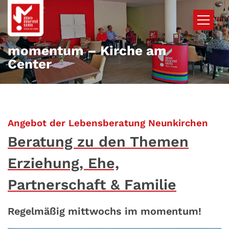
Zum Inhalt springen
momentum – Kirche am
Center
:
Angebot der Lebensberatung Neunkirchen
Beratung zu den Themen
Erziehung, Ehe,
Partnerschaft & Familie
Regelmäßig mittwochs im momentum!