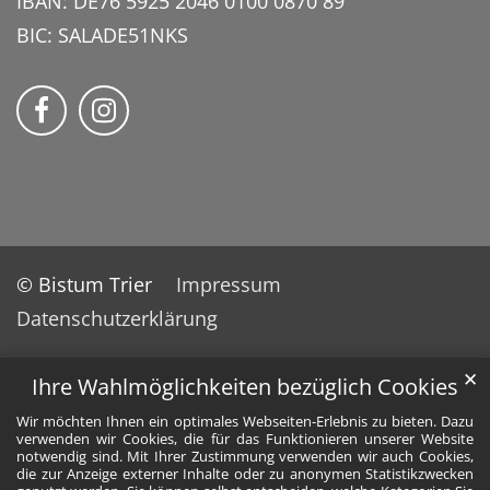
IBAN: DE76 5925 2046 0100 0870 89
BIC: SALADE51NKS
momentum – Kirche am Center auf Faceb
Bmomentum – Kirche am Center auf
© Bistum Trier
Impressum
Datenschutzerklärung
✕
Ihre Wahlmöglichkeiten bezüglich Cookies
Wir möchten Ihnen ein optimales Webseiten-Erlebnis zu bieten. Dazu
verwenden wir Cookies, die für das Funktionieren unserer Website
notwendig sind. Mit Ihrer Zustimmung verwenden wir auch Cookies,
die zur Anzeige externer Inhalte oder zu anonymen Statistikzwecken