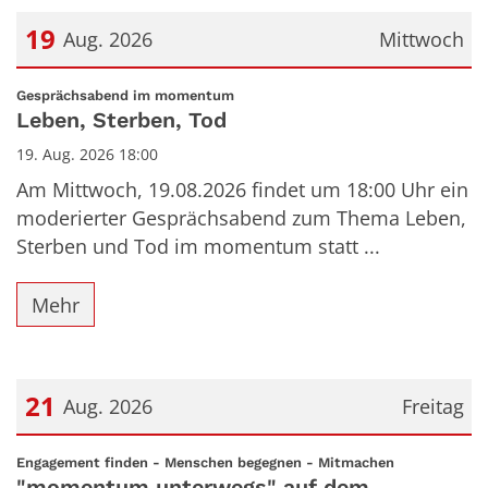
19
Aug. 2026
Mittwoch
Datum: 19. August 2026
:
Gesprächsabend im momentum
Leben, Sterben, Tod
19. Aug. 2026 18:00
Am Mittwoch, 19.08.2026 findet um 18:00 Uhr ein
moderierter Gesprächsabend zum Thema Leben,
Sterben und Tod im momentum statt ...
Mehr
21
Aug. 2026
Freitag
Datum: 21. August 2026
:
Engagement finden - Menschen begegnen - Mitmachen
"momentum unterwegs" auf dem