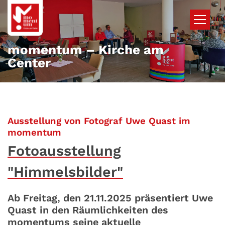
Zum Inhalt springen
momentum – Kirche am
Center
Ausstellung von Fotograf Uwe Quast im
:
momentum
Fotoausstellung
"Himmelsbilder"
Ab Freitag, den 21.11.2025 präsentiert Uwe
Quast in den Räumlichkeiten des
momentums seine aktuelle