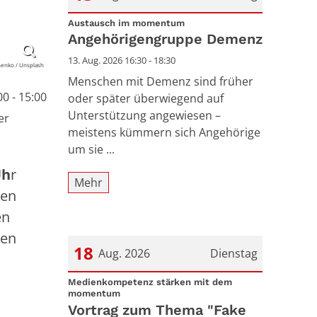
:
Datum: 13. August 2026
Austausch im momentum
Angehörigengruppe Demenz
13. Aug. 2026 16:30 - 18:30
enko / Unsplash
Menschen mit Demenz sind früher
0 - 15:00
oder später überwiegend auf
Unterstützung angewiesen –
er
meistens kümmern sich Angehörige
um sie ...
Uh
r
Mehr
gen
en
uen
18
Aug. 2026
Dienstag
Datum: 18. August 2026
Medienkompetenz stärken mit dem
:
momentum
Vortrag zum Thema "Fake