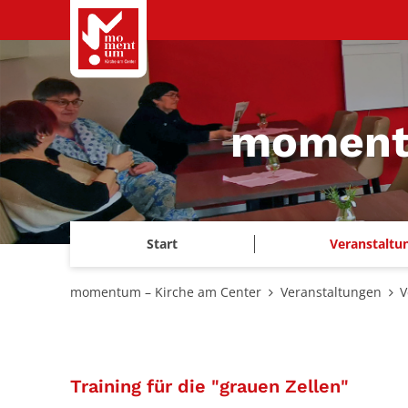
Zum Inhalt springen
momentu
Start
Veranstaltu
momentum – Kirche am Center
Veranstaltungen
V
:
Training für die "grauen Zellen"