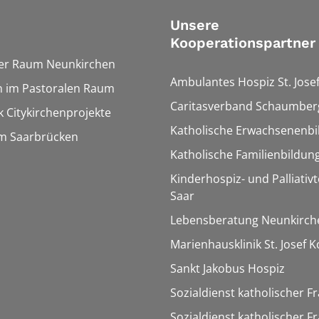
Unsere
Kooperationspartner
ler Raum Neunkirchen
Ambulantes Hospiz St. Jose
n im Pastoralen Raum
Caritasverband Schaumberg
 Citykirchenprojekte
Katholische Erwachsenenbi
um Saarbrücken
Katholische Familienbildun
Kinderhospiz- und Palliati
Saar
Lebensberatung Neunkirch
Marienhausklinik St. Josef 
Sankt Jakobus Hospiz
Sozialdienst katholischer F
Sozialdienst katholischer F