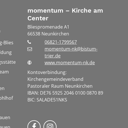
momentum – Kirche am
Center
Bliespromenade A1
f
66538
Neunkirchen
06821-1799567
-Blies
momentum-nk@bistum-
ldung
trier.de
gsstätte
www.momentum-nk.de
vteam
Kontoverbindung:
Kirchengemeindeverband
Pastoraler Raum Neunkirchen
en
IBAN: DE76 5925 2046 0100 0870 89
Kohlhof
BIC: SALADE51NKS
rauen
momentum – Kirche am Center a
Bmomentum – Kirche am Ce
rauen