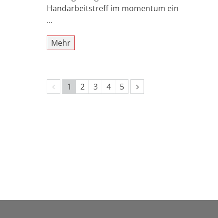
Handarbeitstreff im momentum ein
...
Mehr
Vorherige Seite
Nächste Seite
1
2
3
4
5