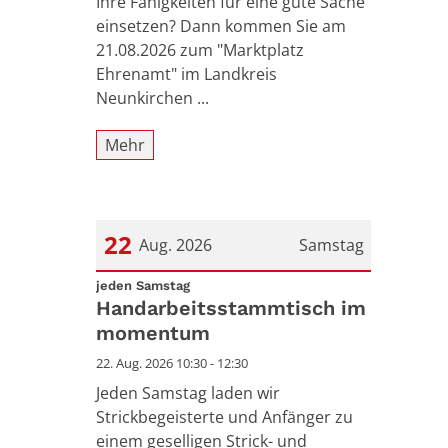
Ihre Fähigkeiten für eine gute Sache
einsetzen? Dann kommen Sie am
21.08.2026 zum "Marktplatz
Ehrenamt" im Landkreis
Neunkirchen ...
Mehr
22
Aug. 2026
Samstag
:
Datum: 22. August 2026
jeden Samstag
Handarbeitsstammtisch im
momentum
22. Aug. 2026 10:30 - 12:30
Jeden Samstag laden wir
Strickbegeisterte und Anfänger zu
einem geselligen Strick- und