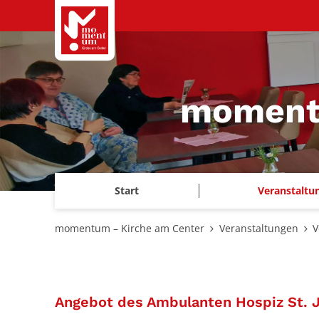
Zum Inhalt springen
momentu
Start
Veranstaltu
momentum – Kirche am Center
Veranstaltungen
V
Angebot des Ambulanten Hospiz St. 