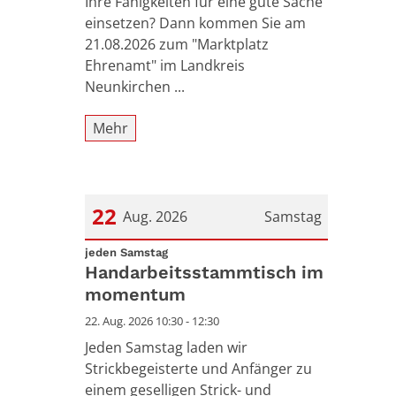
Ihre Fähigkeiten für eine gute Sache
einsetzen? Dann kommen Sie am
21.08.2026 zum "Marktplatz
Ehrenamt" im Landkreis
Neunkirchen ...
Mehr
22
Aug. 2026
Samstag
:
Datum: 22. August 2026
jeden Samstag
Handarbeitsstammtisch im
momentum
22. Aug. 2026 10:30 - 12:30
Jeden Samstag laden wir
Strickbegeisterte und Anfänger zu
einem geselligen Strick- und