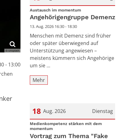
:
Datum: 13. August 2026
Austausch im momentum
Angehörigengruppe Demenz
13. Aug. 2026 16:30 - 18:30
Menschen mit Demenz sind früher
oder später überwiegend auf
Unterstützung angewiesen –
© Unsplash
meistens kümmern sich Angehörige
0 - 13:00
um sie ...
irchen
Mehr
nker
18
Aug. 2026
Dienstag
Datum: 18. August 2026
Medienkompetenz stärken mit dem
:
momentum
Vortrag zum Thema "Fake