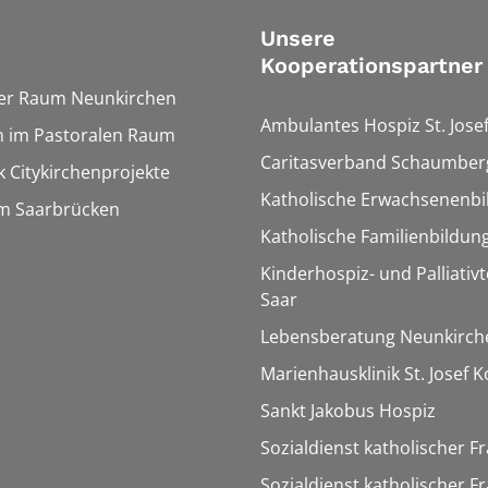
Unsere
Kooperationspartner
ler Raum Neunkirchen
Ambulantes Hospiz St. Jose
n im Pastoralen Raum
Caritasverband Schaumberg
 Citykirchenprojekte
Katholische Erwachsenenbi
um Saarbrücken
Katholische Familienbildun
Kinderhospiz- und Palliati
Saar
Lebensberatung Neunkirch
Marienhausklinik St. Josef 
Sankt Jakobus Hospiz
Sozialdienst katholischer F
Sozialdienst katholischer F