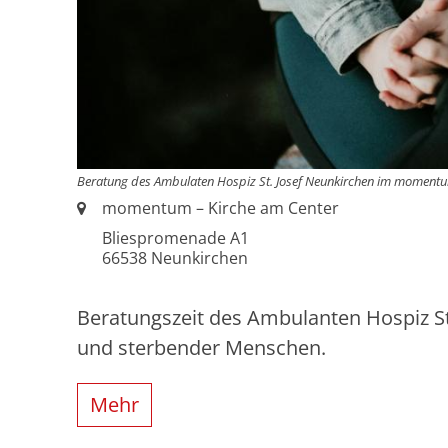
Beratung des Ambulaten Hospiz St. Josef Neunkirchen im moment
Ort:
momentum – Kirche am Center
Bliespromenade A1
66538
Neunkirchen
Beratungszeit des Ambulanten Hospiz St
und sterbender Menschen.
Mehr