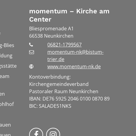
momentum – Kirche am
Center
Bliespromenade A1
f
66538
Neunkirchen
06821-1799567
-Blies
momentum-nk@bistum-
ldung
trier.de
gsstätte
www.momentum-nk.de
vteam
Kontoverbindung:
Kirchengemeindeverband
Pastoraler Raum Neunkirchen
en
IBAN: DE76 5925 2046 0100 0870 89
Kohlhof
BIC: SALADE51NKS
rauen
momentum – Kirche am Center a
Bmomentum – Kirche am Ce
rauen