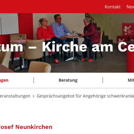
Kontakt
New
m – Kirche am Ce
ngen
Beratung
Mi
eranstaltungen
Gesprächsangebot für Angehörige schwerkranke
:
Josef Neunkirchen