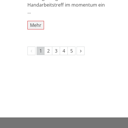
Handarbeitstreff im momentum ein
...
Mehr
Vorherige Seite
Nächste Seite
1
2
3
4
5