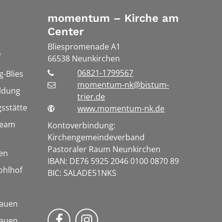
momentum – Kirche am
Center
Bliespromenade A1
f
66538
Neunkirchen
06821-1799567
-Blies
momentum-nk@bistum-
ldung
trier.de
gsstätte
www.momentum-nk.de
vteam
Kontoverbindung:
Kirchengemeindeverband
Pastoraler Raum Neunkirchen
en
IBAN: DE76 5925 2046 0100 0870 89
Kohlhof
BIC: SALADE51NKS
rauen
momentum – Kirche am Center a
Bmomentum – Kirche am Ce
rauen