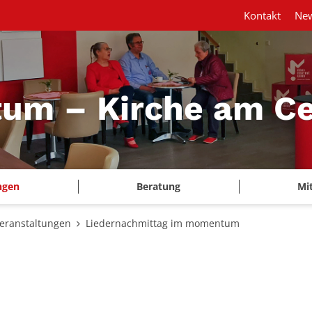
Kontakt
New
m – Kirche am Ce
ngen
Beratung
Mi
eranstaltungen
Liedernachmittag im momentum