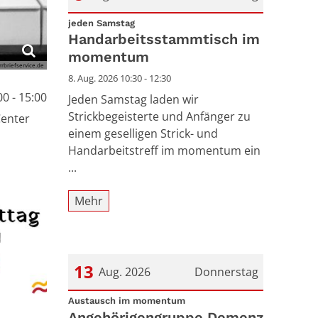
:
Datum: 8. August 2026
jeden Samstag
Handarbeitsstammtisch im
momentum
rrbriefservice.de
8. Aug. 2026 10:30 - 12:30
00 - 15:00
Jeden Samstag laden wir
Strickbegeisterte und Anfänger zu
enter
einem geselligen Strick- und
Handarbeitstreff im momentum ein
...
Mehr
13
Aug. 2026
Donnerstag
:
Datum: 13. August 2026
Austausch im momentum
Angehörigengruppe Demenz