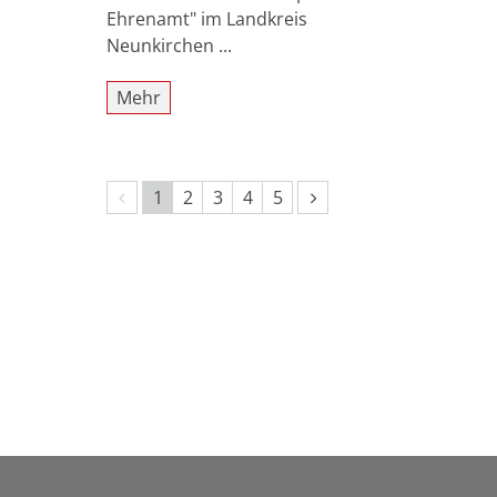
Ehrenamt" im Landkreis
Neunkirchen ...
Mehr
Vorherige Seite
Nächste Seite
1
2
3
4
5