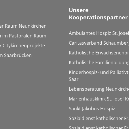
Unsere
Kooperationspartner
ler Raum Neunkirchen
Ambulantes Hospiz St. Jose
n im Pastoralen Raum
Caritasverband Schaumberg
 Citykirchenprojekte
Katholische Erwachsenenbi
um Saarbrücken
Katholische Familienbildun
Kinderhospiz- und Palliati
Saar
Lebensberatung Neunkirch
Marienhausklinik St. Josef 
Sankt Jakobus Hospiz
Sozialdienst katholischer F
Sozialdienst katholischer F