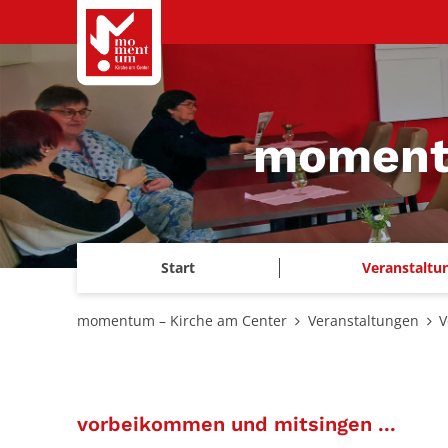
Zum Inhalt springen
momentu
Start
Veranstaltu
momentum – Kirche am Center
Veranstaltungen
V
:
vorbeikommen und mitsingen ...