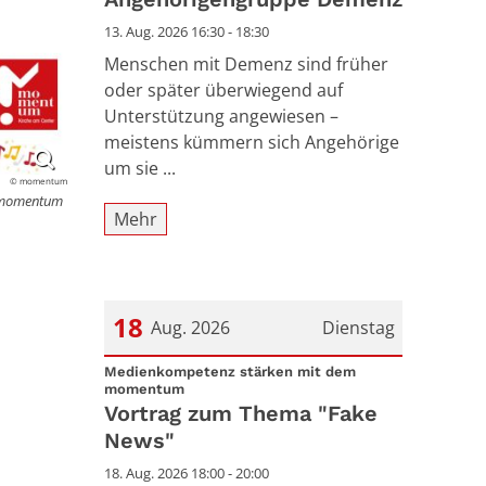
13. Aug. 2026 16:30 - 18:30
Menschen mit Demenz sind früher
oder später überwiegend auf
Unterstützung angewiesen –
meistens kümmern sich Angehörige
um sie ...
© momentum
m momentum
Mehr
18
Aug. 2026
Dienstag
Datum: 18. August 2026
Medienkompetenz stärken mit dem
:
momentum
Vortrag zum Thema "Fake
News"
18. Aug. 2026 18:00 - 20:00