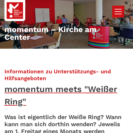
Zum Inhalt springen
momentum – Kirche am
Center
Informationen zu Unterstützungs- und
:
Hilfsangeboten
momentum meets "Weißer
Ring"
Was ist eigentlich der Weiße Ring? Wann
kann man sich dorthin wenden? Jeweils
am 1. Freitag eines Monats werden