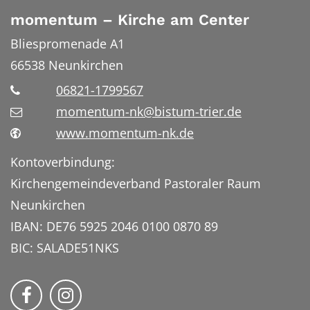
momentum – Kirche am Center
Bliespromenade A1
66538
Neunkirchen
06821-1799567
momentum-nk@bistum-trier.de
www.momentum-nk.de
Kontoverbindung:
Kirchengemeindeverband Pastoraler Raum
Neunkirchen
IBAN: DE76 5925 2046 0100 0870 89
BIC: SALADE51NKS
momentum – Kirche am Center auf Faceb
Bmomentum – Kirche am Center auf