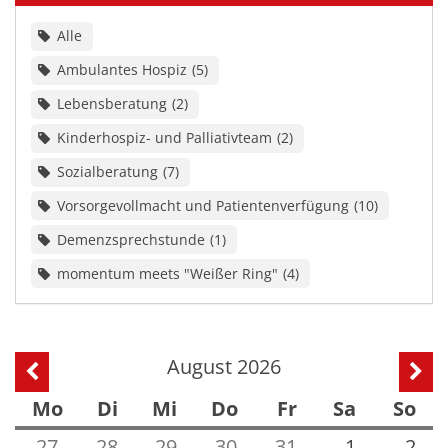
Alle
Ambulantes Hospiz
5
Lebensberatung
2
Kinderhospiz- und Palliativteam
2
Sozialberatung
7
Vorsorgevollmacht und Patientenverfügung
10
Demenzsprechstunde
1
momentum meets "Weißer Ring"
4
August 2026
Vorherige Seite
Näch
Mo
Di
Mi
Do
Fr
Sa
So
27
28
29
30
31
1
2