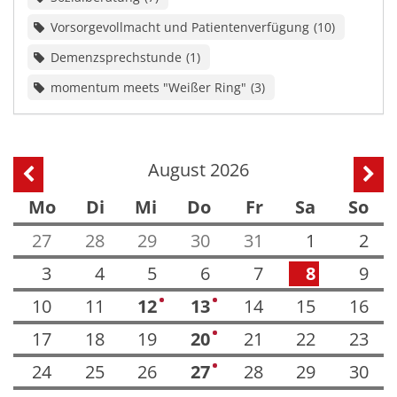
Vorsorgevollmacht und Patientenverfügung
10
Demenzsprechstunde
1
momentum meets "Weißer Ring"
3
August 2026
Vorherige Seite
Näch
Mo
Di
Mi
Do
Fr
Sa
So
27
28
29
30
31
1
2
3
4
5
6
7
8
9
10
11
12
13
14
15
16
1
2
17
18
19
20
21
22
23
2
24
25
26
27
28
29
30
2