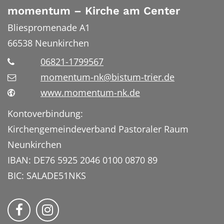
momentum – Kirche am Center
Bliespromenade A1
66538
Neunkirchen
06821-1799567
momentum-nk@bistum-trier.de
www.momentum-nk.de
Kontoverbindung:
Kirchengemeindeverband Pastoraler Raum
Neunkirchen
IBAN: DE76 5925 2046 0100 0870 89
BIC: SALADE51NKS
momentum – Kirche am Center auf Faceb
Bmomentum – Kirche am Center auf