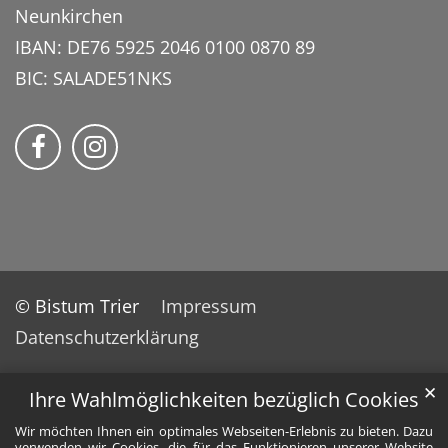
Neunkirchen
IBAN: DE76 5925 2046 0100 0870 89
BIC: SALADE51NKS
momentum – Kirche am Center auf Faceb
Bmomentum – Kirche am Center auf
© Bistum Trier
Impressum
Datenschutzerklärung
✕
Ihre Wahlmöglichkeiten bezüglich Cookies
Wir möchten Ihnen ein optimales Webseiten-Erlebnis zu bieten. Dazu
verwenden wir Cookies, die für das Funktionieren unserer Website